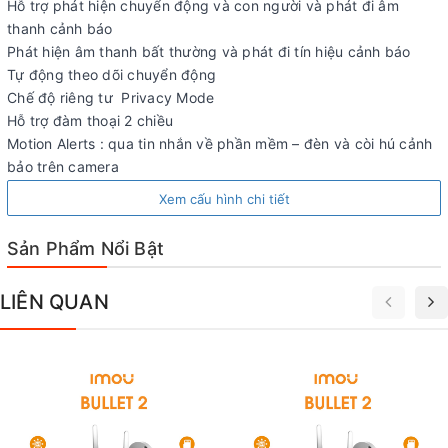
Hỗ trợ phát hiện chuyển động và con người và phát đi âm
thanh cảnh báo
Phát hiện âm thanh bất thường và phát đi tín hiệu cảnh báo
Tự động theo dõi chuyển động
Chế độ riêng tư Privacy Mode
Hỗ trợ đàm thoại 2 chiều
Motion Alerts : qua tin nhắn về phần mềm – đèn và còi hú cảnh
bảo trên camera
Night Vision :Chế độ quan sát Ngày/Đêm ngay cả trong điều
Xem cấu hình chi tiết
kiện không có ánh sáng
Full Color với đèn led trợ sáng vào ban đêm
Sản Phẩm Nổi Bật
2 Way Talk : Và cho phép đàm thoại 2 chiều với âm thanh cực
tốt
LIÊN QUAN
Khe cắm hỗ trợ thẻ nhớ dung lượng đến 256GB
Hỗ trợ chuẩn nén H.265
Có thể lưu trữ trên thẻ nhớ SD và cũng hỗ trợ cả kết nối với đầu
thu qua chuẩn ONVIF
Cloud P2P Hoàn toàn miễn phí