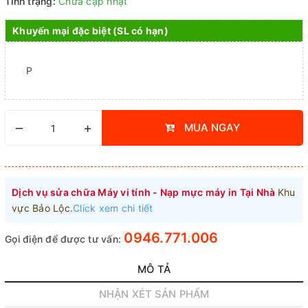
Tình trạng:
Chưa cập nhật
Khuyến mại đặc biệt (SL có hạn)
P
–
+
MUA NGAY
Dịch vụ sửa chữa Máy vi tính - Nạp mực máy in Tại Nhà
Khu
vực Bảo Lộc.
Click xem chi tiết
0946.771.006
Gọi điện để được tư vấn:
MÔ TẢ
NHẬN XÉT SẢN PHẨM