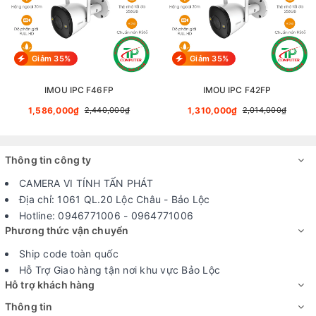
Giảm 35%
Giảm 35%
IMOU IPC F46FP
IMOU IPC F42FP
1,586,000₫
1,310,000₫
2,440,000₫
2,014,000₫
Thông tin công ty
CAMERA VI TÍNH TẤN PHÁT
Địa chỉ: 1061 QL.20 Lộc Châu - Bảo Lộc
Hotline: 0946771006 - 0964771006
Phương thức vận chuyển
Ship code toàn quốc
Hỗ Trợ Giao hàng tận nơi khu vực Bảo Lộc
Hỗ trợ khách hàng
Thông tin