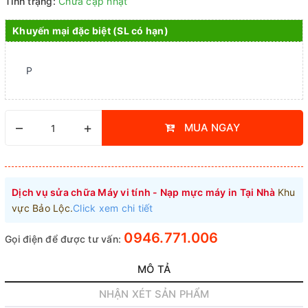
Tình trạng:
Chưa cập nhật
Khuyến mại đặc biệt (SL có hạn)
P
–
+
MUA NGAY
Dịch vụ sửa chữa Máy vi tính - Nạp mực máy in Tại Nhà
Khu
vực Bảo Lộc.
Click xem chi tiết
0946.771.006
Gọi điện để được tư vấn:
MÔ TẢ
NHẬN XÉT SẢN PHẨM