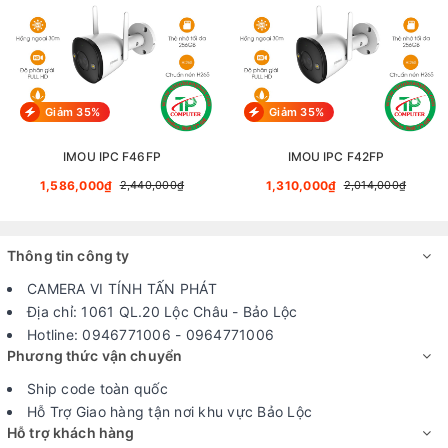
Giảm 35%
Giảm 35%
IMOU IPC F46FP
IMOU IPC F42FP
1,586,000₫
1,310,000₫
2,440,000₫
2,014,000₫
Thông tin công ty
CAMERA VI TÍNH TẤN PHÁT
Địa chỉ: 1061 QL.20 Lộc Châu - Bảo Lộc
Hotline: 0946771006 - 0964771006
Phương thức vận chuyển
Ship code toàn quốc
Hỗ Trợ Giao hàng tận nơi khu vực Bảo Lộc
Hỗ trợ khách hàng