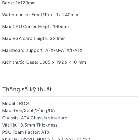
Back: 1x120mm
Water cooler: Front/Top : 1x 240mm
Max CPU Cooler Heigh: 160mm
Max VGA card Leigth: 320mm
Mainboard support: ATX/M-ATX/I-ATX
Kích thước Case: L385 x 192 x 410 mm
Thông số kỹ thuật
Model : ROG
Màu: Đen/Xanh/Hồng/Đỏ
Chassis: ATX Chassis structure
Vật liệu: 0.5mm Thickness
PSU Foam Factor: ATX
Khay HDD/SSD: HDD 3.5″ x2; SSD 2.5″x2