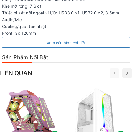
Khe mở rộng: 7 Slot
Thiết bị kết nối ngoại vi I/O: USB3.0 x1, USB2.0 x2, 3.5mm
Audio/Mic
Cooling/quạt tản nhiệt:
Front: 3x 120mm
Top: 2x 120mm
Xem cấu hình chi tiết
Back: 1x120mm
Water cooler: Front/Top : 1x 240mm
Sản Phẩm Nổi Bật
Max CPU Cooler Heigh: 160mm
Max VGA card Leigth: 320mm
LIÊN QUAN
Mainboard support: ATX/M-ATX/I-ATX
Kích thước Case: L385 x 192 x 410 mm