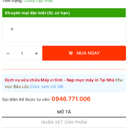
Tình trạng:
Chưa cập nhật
Khuyến mại đặc biệt (SL có hạn)
P
–
+
MUA NGAY
Dịch vụ sửa chữa Máy vi tính - Nạp mực máy in Tại Nhà
Khu
vực Bảo Lộc.
Click xem chi tiết
0946.771.006
Gọi điện để được tư vấn:
MÔ TẢ
NHẬN XÉT SẢN PHẨM