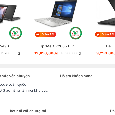
Giảm 2%
Giảm 2%
 E5490
Hp 14s CR2005Tu i5
Dell 
12,890,000₫
9,290,00
11,700,000₫
13,200,000₫
thức vận chuyển
Hỗ trợ khách hàng
code toàn quốc
ợ Giao hàng tận nơi khu vực
Kết nối với chúng tôi
Đă