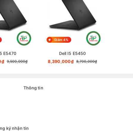
Giảm 4%
Giảm
I5 E5470
Dell I5 E5450
D
0₫
8,390,000₫
6,790,
9,500,000₫
8,700,000₫
Thông tin
ng ký nhận tin