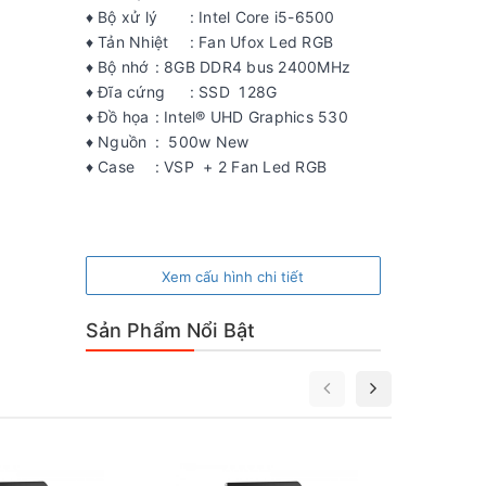
♦ Bộ xử lý
: Intel Core i5-6500
♦ Tản Nhiệt
: Fan Ufox Led RGB
♦ Bộ nhớ
: 8GB DDR4 bus 2400MHz
♦ Đĩa cứng
: SSD 128G
♦ Đồ họa
: Intel® UHD Graphics 530
♦ Nguồn
: 500w New
♦ Case
: VSP + 2 Fan Led RGB
Xem cấu hình chi tiết
Sản Phẩm Nổi Bật