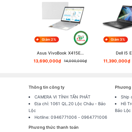
Giảm 2%
Giảm 3%
Asus VivoBook X415EA
Dell I5
i5
13,690,000₫
11,390,000₫
14,000,000₫
Thông tin công ty
Phương 
CAMERA VI TÍNH TẤN PHÁT
Ship 
Địa chỉ: 1061 QL.20 Lộc Châu - Bảo
Hỗ Tr
Lộc
Bảo Lộc
Hotline: 0946771006 - 0964771006
Phương thức thanh toán