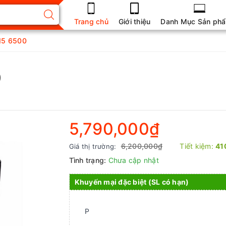
Trang chủ
Giới thiệu
Danh Mục Sản ph
I5 6500
0
5,790,000₫
6,200,000₫
Tiết kiệm:
41
Giá thị trường:
Tình trạng:
Chưa cập nhật
Khuyến mại đặc biệt (SL có hạn)
P