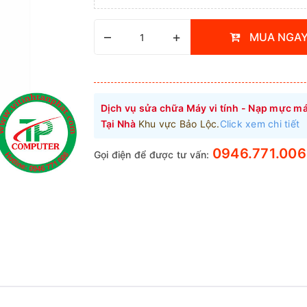
–
+
MUA NGA
Dịch vụ sửa chữa Máy vi tính - Nạp mực má
Tại Nhà
Khu vực Bảo Lộc.
Click xem chi tiết
0946.771.006
Gọi điện để được tư vấn: