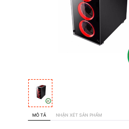
MÔ TẢ
NHẬN XÉT SẢN PHẨM