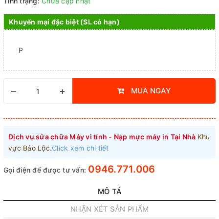
Tình trạng:
Chưa cập nhật
Khuyến mại đặc biệt (SL có hạn)
P
–
+
MUA NGAY
Dịch vụ sửa chữa Máy vi tính - Nạp mực máy in Tại Nhà
Khu
vực Bảo Lộc.
Click xem chi tiết
0946.771.006
Gọi điện để được tư vấn:
MÔ TẢ
NHẬN XÉT SẢN PHẨM