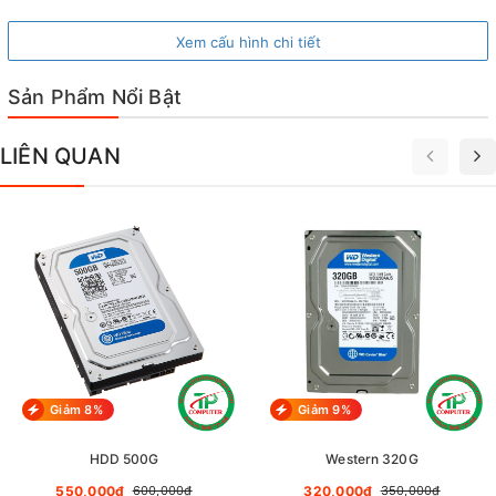
Xem cấu hình chi tiết
Sản Phẩm Nổi Bật
LIÊN QUAN
Giảm 8%
Giảm 9%
HDD 500G
Western 320G
550,000₫
320,000₫
600,000₫
350,000₫