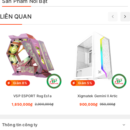
Sản Phẩm Nổi Bật
LIÊN QUAN
Giảm 8%
Giảm 5%
VSP ESPORT Rog Es1a
Xigmatek Gemini II Artic
1,850,000₫
900,000₫
2,000,000₫
950,000₫
Thông tin công ty