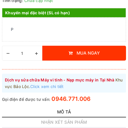
Tình trạng:
Chưa cập nhật
Khuyến mại đặc biệt (SL có hạn)
P
–
+
MUA NGAY
Dịch vụ sửa chữa Máy vi tính - Nạp mực máy in Tại Nhà
Khu
vực Bảo Lộc.
Click xem chi tiết
0946.771.006
Gọi điện để được tư vấn:
MÔ TẢ
NHẬN XÉT SẢN PHẨM