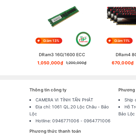
Giảm 13%
Giảm 11%
DRam3 16G/1600 ECC
DRam4 8
1,050,000₫
670,000₫
1,200,000₫
Thông tin công ty
Phương 
CAMERA VI TÍNH TẤN PHÁT
Ship 
Địa chỉ: 1061 QL.20 Lộc Châu - Bảo
Hỗ Tr
Lộc
Bảo Lộc
Hotline: 0946771006 - 0964771006
Phương thức thanh toán