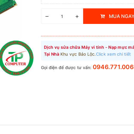
–
+
MUA NGA
Dịch vụ sửa chữa Máy vi tính - Nạp mực má
Tại Nhà
Khu vực Bảo Lộc.
Click xem chi tiết
0946.771.006
Gọi điện để được tư vấn: