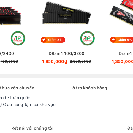
Giảm 8%
Giảm 4%
G/2400
DRam4 16G/3200
Dram4
1,850,000₫
1,350,00
750,000₫
2,000,000₫
thức vận chuyển
Hỗ trợ khách hàng
code toàn quốc
ợ Giao hàng tận nơi khu vực
Kết nối với chúng tôi
Đă