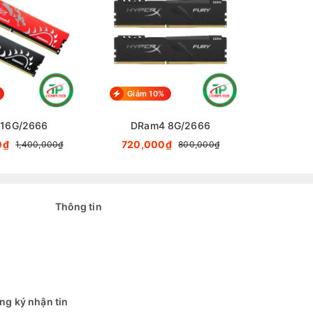
Giảm 10%
Giảm 
 16G/2666
DRam4 8G/2666
DRa
0₫
720,000₫
620,
1,400,000₫
800,000₫
Thông tin
ng ký nhận tin