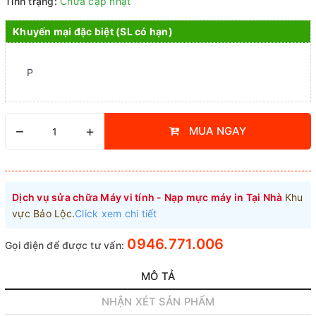
Tình trạng:
Chưa cập nhật
Khuyến mại đặc biệt (SL có hạn)
P
–
+
MUA NGAY
Dịch vụ sửa chữa Máy vi tính - Nạp mực máy in Tại Nhà
Khu
vực Bảo Lộc.
Click xem chi tiết
0946.771.006
Gọi điện để được tư vấn:
MÔ TẢ
NHẬN XÉT SẢN PHẨM