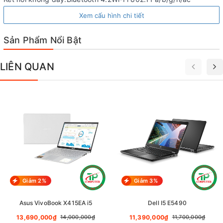
Khe đọc thẻ nhớ:SD
Xem cấu hình chi tiết
Webcam:1 MP HD webcam
Chất liệu:Vỏ nhựa
Sản Phẩm Nổi Bật
Kích thước, trọng lượng:Dày 23.65 mm - Nặng 2.3 Kg
LIÊN QUAN
Giảm 2%
Giảm 3%
Asus VivoBook X415EA i5
Dell I5 E5490
13,690,000₫
11,390,000₫
14,000,000₫
11,700,000₫