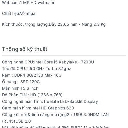
Webcam:1 MP HD webcam
Chất liệu:Vỏ nhựa
Kích thước, trọng lượng:Dày 23.65 mm - Nặng 2.3 Kg
Thông số kỹ thuật
Công nghệ CPU:Intel Core i5 Kabylake - 7200U
Tốc độ CPU:2.50 GHz Turbo 3.1ghz
Ram : DDR4 8G/2133 Max 16G
Ổ cứng:
SSD 120G
Màn hình:15.6 inch
Độ Phân Giải : HD (1366 x 768)
Công nghệ màn hình:TrueLife LED-Backlit Display
Card màn hình:Intel HD Graphics 620
Cổng kết nối & tính năng mở rộng2 x USB 3.0HDMILAN
(RJ45)USB 2.0
Kết nối không dây:Bluetooth 4.2Wi-Fi 802.11 a/b/g/n/ac