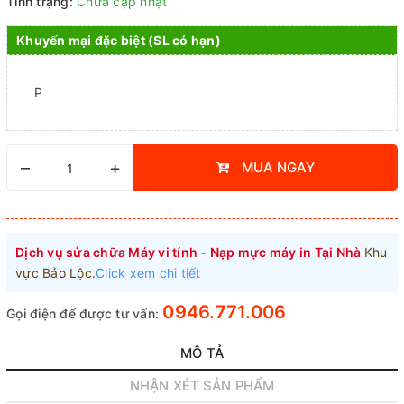
Tình trạng:
Chưa cập nhật
Khuyến mại đặc biệt (SL có hạn)
P
–
+
MUA NGAY
Dịch vụ sửa chữa Máy vi tính - Nạp mực máy in Tại Nhà
Khu
vực Bảo Lộc.
Click xem chi tiết
0946.771.006
Gọi điện để được tư vấn:
MÔ TẢ
NHẬN XÉT SẢN PHẨM