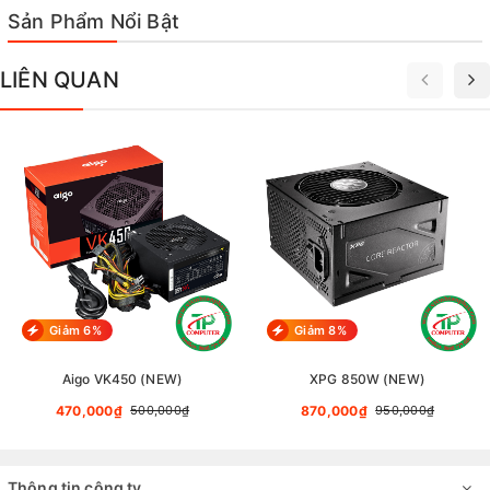
Sản Phẩm Nổi Bật
LIÊN QUAN
Giảm 6%
Giảm 8%
Aigo VK450 (NEW)
XPG 850W (NEW)
470,000₫
870,000₫
500,000₫
950,000₫
Thông tin công ty