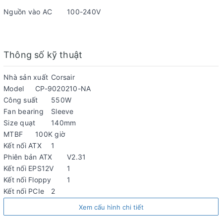
Nguồn vào AC
100-240V
Thông số kỹ thuật
Nhà sản xuất
Corsair
Model
CP-9020210-NA
Công suất
550W
Fan bearing
Sleeve
Size quạt
140mm
MTBF
100K giờ
Kết nối ATX
1
Phiên bản ATX
V2.31
Kết nối EPS12V
1
Kết nối Floppy
1
Kết nối PCIe
2
Kết nối SATA
7
Xem cấu hình chi tiết
Nguồn vào AC
100-240V